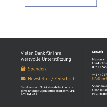
Schweiz
Vielen Dank für Ihre
wertvolle Unterstützung!
Mission am 
Friedhofstr
8934 Knon
Spenden
+41 44 767
Newsletter / Zeitschrift
info@mn-in
Spendenko
Die Mission am Nil ist steuerbefreit und als
CH63 0900
gemeinnützige Organisation anerkannt. CHE-
PostFinanc
105.809.481