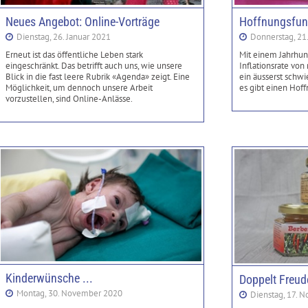
Neues Angebot: Online-Vorträge
Hoffnungsfun
Dienstag, 26. Januar 2021
Donnerstag, 21
Erneut ist das öffentliche Leben stark
Mit einem Jahrhu
eingeschränkt. Das betrifft auch uns, wie unsere
Inflationsrate von
Blick in die fast leere Rubrik «Agenda» zeigt. Eine
ein äusserst schwi
Möglichkeit, um dennoch unsere Arbeit
es gibt einen Hof
vorzustellen, sind Online-Anlässe.
Kinderwünsche ...
Doppelt Freud
Montag, 30. November 2020
Dienstag, 17. 