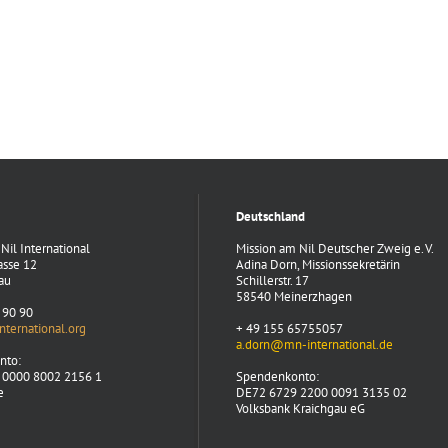
Deutschland
Nil International
Mission am Nil Deutscher Zweig e. V.
asse 12
Adina Dorn, Missionssekretärin
au
Schillerstr. 17
58540 Meinerzhagen
 90 90
ternational.org
+ 49 155 65755057
a.dorn@mn-international.de
nto:
 0000 8002 2156 1
Spendenkonto:
e
DE72 6729 2200 0091 3135 02
Volksbank Kraichgau eG