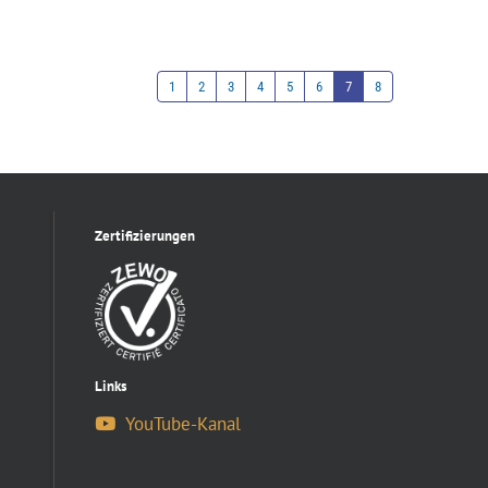
1
2
3
4
5
6
7
8
Zertifizierungen
Links
YouTube-Kanal