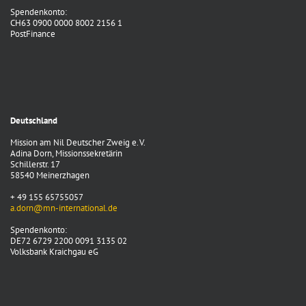
Spendenkonto:
CH63 0900 0000 8002 2156 1
PostFinance
Deutschland
Mission am Nil Deutscher Zweig e. V.
Adina Dorn, Missionssekretärin
Schillerstr. 17
58540 Meinerzhagen
+ 49 155 65755057
a.dorn@mn-international.de
Spendenkonto:
DE72 6729 2200 0091 3135 02
Volksbank Kraichgau eG