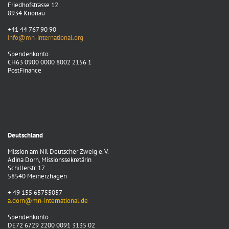
Friedhofstrasse 12
8934 Knonau
+41 44 767 90 90
info@mn-international.org
Spendenkonto:
CH63 0900 0000 8002 2156 1
PostFinance
Deutschland
Mission am Nil Deutscher Zweig e. V.
Adina Dorn, Missionssekretärin
Schillerstr. 17
58540 Meinerzhagen
+ 49 155 65755057
a.dorn@mn-international.de
Spendenkonto:
DE72 6729 2200 0091 3135 02