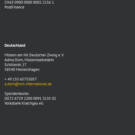
CH63 0900 0000 8002 2156 1
PostFinance
Deutschland
Mission am Nil Deutscher Zweig e. V.
Adina Dorn, Missionssekretärin
Schillerstr. 17
58540 Meinerzhagen
+ 49 155 65755057
a.dorn@mn-international.de
Spendenkonto:
DE72 6729 2200 0091 3135 02
Volksbank Kraichgau eG