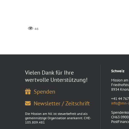
46
Schweiz
Vielen Dank für Ihre
wertvolle Unterstützung!
Mission am 
Friedhofstr
8934 Knon
Spenden
+41 44 767
Newsletter / Zeitschrift
info@mn-in
Spendenko
Die Mission am Nil ist steuerbefreit und als
CH63 0900
gemeinnützige Organisation anerkannt. CHE-
PostFinanc
105.809.481