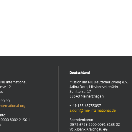
Deutschland
Nil International
Mission am Nil Deutscher Zweig e. V.
asse 12
Adina Dorn, Missionssekretärin
au
Schillerstr. 17
58540 Meinerzhagen
 90 90
ternational.org
+ 49 155 65755057
a.dorn@mn-international.de
nto:
 0000 8002 2156 1
Spendenkonto:
e
DE72 6729 2200 0091 3135 02
Volksbank Kraichgau eG