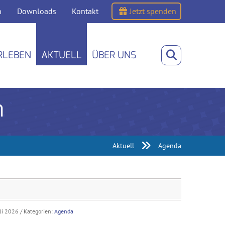
n
Downloads
Kontakt
Jetzt spenden
RLEBEN
AKTUELL
ÜBER UNS
n
Aktuell
Agenda
uli 2026
/ Kategorien:
Agenda